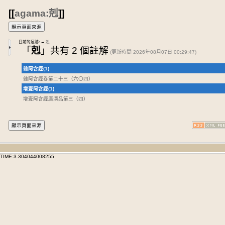
[[
agama:剋
]]
目前的足跡:
→
剋
「
剋
」共有 2 個註解
(更新時間 2026年08月07日 00:29:47)
雜阿含經(1)
雜阿含經卷第二十三
（六〇四）
增壹阿含經(1)
增壹阿含經廣演品第三
（四）
TIME:3.304044008255