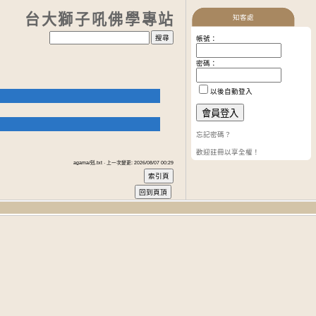
台大獅子吼佛學專站
知客處
帳號：
密碼：
以後自動登入
忘記密碼？
歡迎註冊以享全權！
agama/剋.txt · 上一次變更: 2026/08/07 00:29