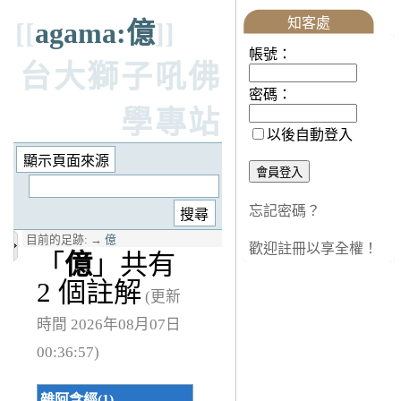
知客處
[[
agama:億
]]
帳號：
台大獅子吼佛
密碼：
學專站
以後自動登入
忘記密碼？
目前的足跡:
→
億
歡迎註冊以享全權！
「
億
」共有
2 個註解
(更新
時間 2026年08月07日
00:36:57)
雜阿含經(1)