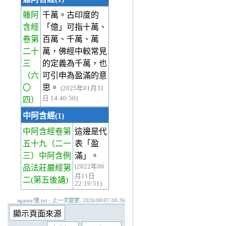
雜阿
千萬。古印度的
含經
「億」可指十萬、
卷第
百萬、千萬、萬
二十
萬，佛經中較常見
三
的定義為千萬，也
（六
可引申為盈滿的意
〇
思。
(2025年01月31
日 14:40:50)
四）
中阿含經(1)
中阿含經卷第
這邊是代
五十九
（二一
表「盈
三）中阿含例
滿」。
(2022年06
品法莊嚴經第
月11日
二(第五後誦)
22:19:51)
agama/億.txt · 上一次變更: 2026/08/07 00:36