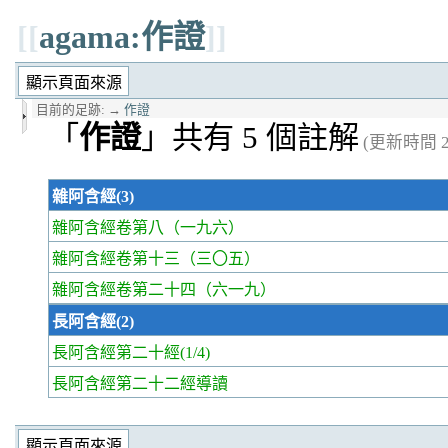
[[
agama:作證
]]
目前的足跡:
→
作證
「
作證
」共有 5 個註解
(更新時間 20
雜阿含經(3)
雜阿含經卷第八
（一九六）
雜阿含經卷第十三
（三〇五）
雜阿含經卷第二十四
（六一九）
長阿含經(2)
長阿含經第二十經
(1/4)
長阿含經第二十二經
導讀