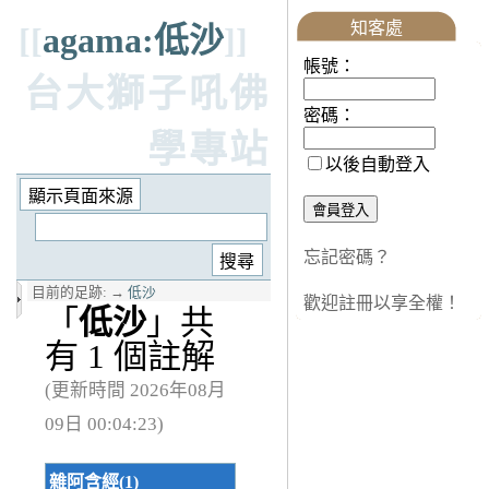
知客處
[[
agama:低沙
]]
帳號：
台大獅子吼佛
密碼：
學專站
以後自動登入
忘記密碼？
目前的足跡:
→
低沙
歡迎註冊以享全權！
「
低沙
」共
有 1 個註解
(更新時間 2026年08月
09日 00:04:23)
雜阿含經(1)