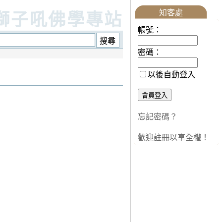
知客處
獅子吼佛學專站
帳號：
密碼：
以後自動登入
忘記密碼？
歡迎註冊以享全權！