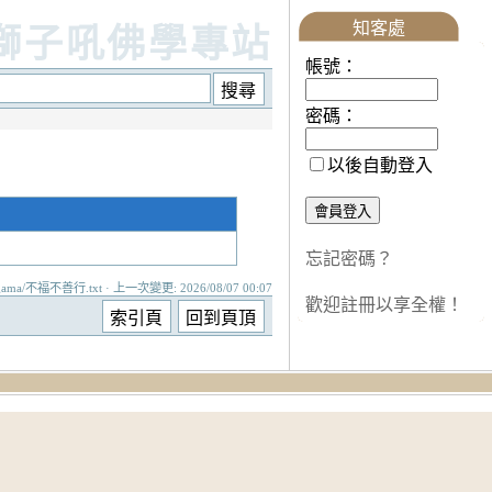
知客處
獅子吼佛學專站
帳號：
密碼：
以後自動登入
忘記密碼？
gama/不福不善行.txt · 上一次變更: 2026/08/07 00:07
歡迎註冊以享全權！