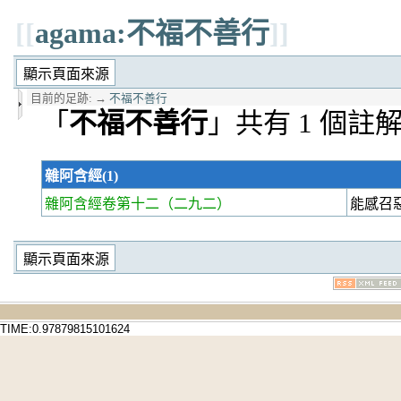
[[
agama:不福不善行
]]
目前的足跡:
→
不福不善行
「
不福不善行
」共有 1 個註
雜阿含經(1)
雜阿含經卷第十二
（二九二）
能感召
TIME:0.97879815101624