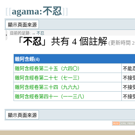
[[
agama:不忍
]]
目前的足跡:
→
不忍
「
不忍
」共有 4 個註解
(更新時間 20
雜阿含經(4)
雜阿含經卷第二十五
（六四〇）
不能
雜阿含經卷第二十七
（七一三）
不接
雜阿含經卷第三十四
（九六九）
不接
雜阿含經卷第四十一
（一一三八）
不接