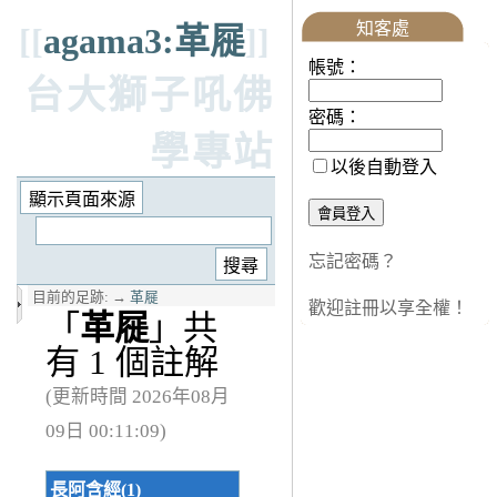
知客處
[[
agama3:革屣
]]
帳號：
台大獅子吼佛
密碼：
學專站
以後自動登入
忘記密碼？
目前的足跡:
→
革屣
歡迎註冊以享全權！
「
革屣
」共
有 1 個註解
(更新時間 2026年08月
09日 00:11:09)
長阿含經(1)