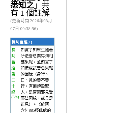
悉知之
」共
有 1 個註解
(更新時間 2026年08月
07日 00:38:56)
長阿含經(1)
長
如實了知眾生隨著
阿
所造善惡業得到相
含
應果報，並如實了
經
知造成該善惡果報
第
的因緣（身行、
二
口、意的善不善
十
行，有無謗毀聖
經
人，是否因邪見受
(3/4)
邪法因緣，或具足
正見）。《雜阿
含》885經此處的