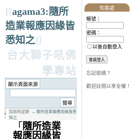
知客處
[[
agama3:隨所
帳號：
造業報應因緣皆
密碼：
悉知之
]]
以後自動登入
台大獅子吼佛
學專站
忘記密碼？
歡迎註冊以享全權！
目前的足跡:
→
隨所造業報應因緣皆悉
知之
「
隨所造業
報應因緣皆