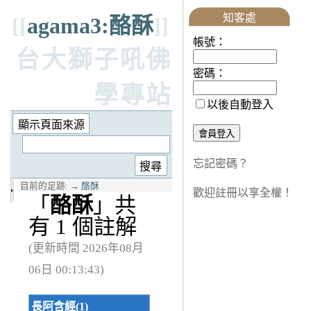
知客處
[[
agama3:酪酥
]]
帳號：
台大獅子吼佛
密碼：
學專站
以後自動登入
忘記密碼？
目前的足跡:
→
酪酥
歡迎註冊以享全權！
「
酪酥
」共
有 1 個註解
(更新時間 2026年08月
06日 00:13:43)
長阿含經(1)