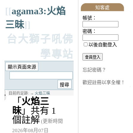
知客處
[[
agama3:火焰
帳號：
三昧
]]
密碼：
台大獅子吼佛
以後自動登入
學專站
忘記密碼？
歡迎註冊以享全權！
目前的足跡:
→
火焰三昧
「
火焰三
昧
」共有 1
個註解
(更新時間
2026年08月07日