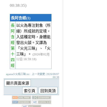
00:38:35)
長阿含經(1)
長
以火為專注對象（所
阿
緣）所成就的定境，
含
入這種定時，身體能
經
發出火燄。又譯為
第
「火光三昧」、「火
十
三昧」。
(2026年02月
12日 18:59:18)
四
經
agama3/火焰三昧.txt · 上一次變更: 2026/08/07
00:38