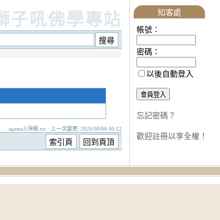
知客處
獅子吼佛學專站
帳號：
密碼：
以後自動登入
忘記密碼？
agama3/淨眼.txt · 上一次變更: 2026/08/06 00:12
歡迎註冊以享全權！