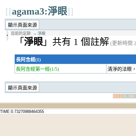
[[
agama3:淨眼
]]
目前的足跡:
→
淨眼
「
淨眼
」共有 1 個註解
(更新時間 20
長阿含經(1)
長阿含經第一經
(1/5)
清淨的法眼
TIME:0.73270988464355