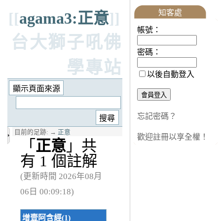
知客處
[[
agama3:正意
]]
帳號：
台大獅子吼佛
密碼：
學專站
以後自動登入
忘記密碼？
目前的足跡:
→
正意
歡迎註冊以享全權！
「
正意
」共
有 1 個註解
(更新時間 2026年08月
06日 00:09:18)
增壹阿含經(1)