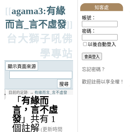
知客處
[[
agama3:有緣
帳號：
而言_言不虛發
]]
密碼：
台大獅子吼佛
以後自動登入
學專站
忘記密碼？
歡迎註冊以享全權！
目前的足跡:
→
有緣而言_言不虛發
「
有緣而
言，言不虛
發
」共有 1
個註解
(更新時間