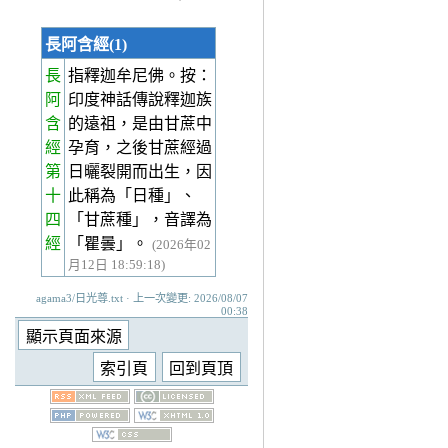
長阿含經(1)
長
指釋迦牟尼佛。按：
阿
印度神話傳說釋迦族
含
的遠祖，是由甘蔗中
經
孕育，之後甘蔗經過
第
日曬裂開而出生，因
十
此稱為「日種」、
四
「甘蔗種」，音譯為
經
「瞿曇」。
(2026年02
月12日 18:59:18)
agama3/日光尊.txt · 上一次變更: 2026/08/07
00:38