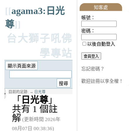
知客處
[[
agama3:日光
帳號：
尊
]]
密碼：
台大獅子吼佛
以後自動登入
學專站
忘記密碼？
歡迎註冊以享全權！
目前的足跡:
→
日光尊
「
日光尊
」
共有 1 個註
解
(更新時間 2026年
08月07日 00:38:36)