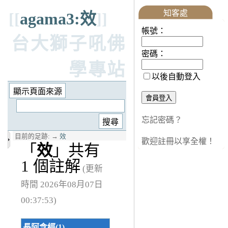
知客處
[[
agama3:效
]]
帳號：
台大獅子吼佛
密碼：
學專站
以後自動登入
忘記密碼？
目前的足跡:
→
效
歡迎註冊以享全權！
「
效
」共有
1 個註解
(更新
時間 2026年08月07日
00:37:53)
長阿含經(1)