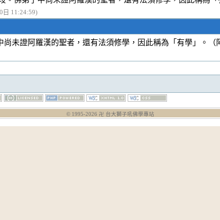
日 11:24:59)
中尚未證阿羅漢的聖者，還有法須修學，因此稱為「有學」。（
© 1995-
2026
卍 台大獅子吼佛學專站