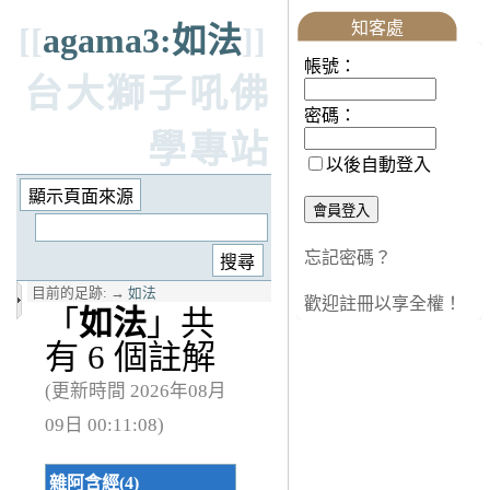
知客處
[[
agama3:如法
]]
帳號：
台大獅子吼佛
密碼：
學專站
以後自動登入
忘記密碼？
目前的足跡:
→
如法
歡迎註冊以享全權！
「
如法
」共
有 6 個註解
(更新時間 2026年08月
09日 00:11:08)
雜阿含經(4)