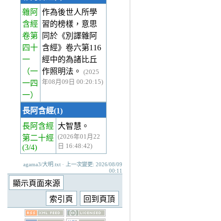
雜阿
作為後世人所學
含經
習的榜樣，意思
卷第
同於《別譯雜阿
四十
含經》卷六第116
一
經中的為諸比丘
（一
作照明法。
(2025
年08月09日 00:20:15)
一四
一）
長阿含經(1)
長阿含經
大智慧。
(2026年01月22
第二十經
日 16:48:42)
(3/4)
agama3/大明.txt · 上一次變更: 2026/08/09
00:11