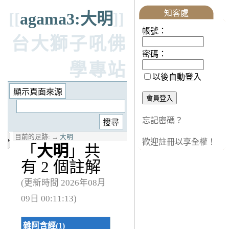
知客處
[[
agama3:大明
]]
帳號：
台大獅子吼佛
密碼：
學專站
以後自動登入
忘記密碼？
目前的足跡:
→
大明
歡迎註冊以享全權！
「
大明
」共
有 2 個註解
(更新時間 2026年08月
09日 00:11:13)
雜阿含經(1)