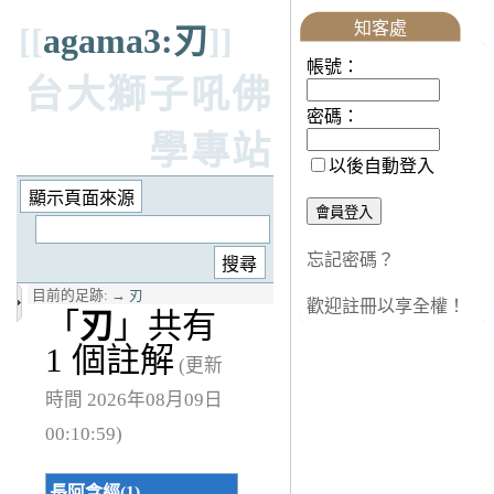
知客處
[[
agama3:刃
]]
帳號：
台大獅子吼佛
密碼：
學專站
以後自動登入
忘記密碼？
目前的足跡:
→
刃
歡迎註冊以享全權！
「
刃
」共有
1 個註解
(更新
時間 2026年08月09日
00:10:59)
長阿含經(1)