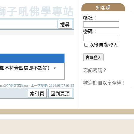
知客處
獅子吼佛學專站
帳號：
密碼：
以後自動登入
如不符合四處即不談論）。
忘記密碼？
歡迎註冊以享全權！
ama2/非倒非常說.txt · 上一次變更: 2026/08/07 00:35