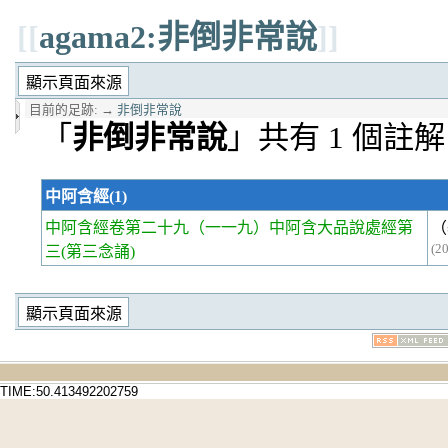
[[
agama2:非倒非常說
]]
目前的足跡:
→
非倒非常說
「
非倒非常說
」共有 1 個註解
中阿含經(1)
中阿含經卷第二十九
（一一九）中阿含大品說處經第
（
(2
三(第三念誦)
TIME:50.413492202759