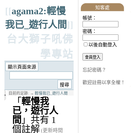
知客處
[[
agama2:輕慢
帳號：
我已_遊行人間
]]
密碼：
台大獅子吼佛
以後自動登入
學專站
忘記密碼？
歡迎註冊以享全權！
目前的足跡:
→
輕慢我已_遊行人間
「
輕慢我
已，遊行人
間
」共有 1
個註解
(更新時間