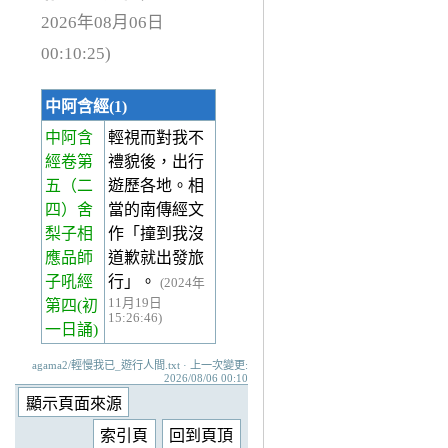
2026年08月06日
00:10:25)
中阿含經(1)
中阿含
輕視而對我不
經卷第
禮貌後，出行
五
（二
遊歷各地。相
四）舍
當的南傳經文
梨子相
作「撞到我沒
應品師
道歉就出發旅
子吼經
行」。
(2024年
11月19日
第四(初
15:26:46)
一日誦)
agama2/輕慢我已_遊行人間.txt · 上一次變更:
2026/08/06 00:10