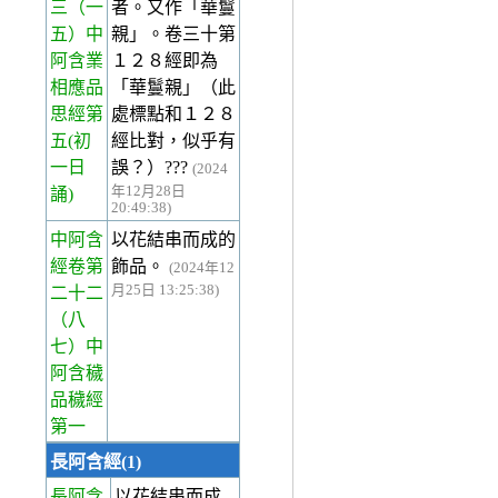
三
（一
者。又作「華鬘
五）中
親」。卷三十第
阿含業
１２８經即為
相應品
「華鬘親」（此
思經第
處標點和１２８
五(初
經比對，似乎有
一日
誤？）???
(2024
年12月28日
誦)
20:49:38)
中阿含
以花結串而成的
經卷第
飾品。
(2024年12
月25日 13:25:38)
二十二
（八
七）中
阿含穢
品穢經
第一
長阿含經(1)
長阿含
以花結串而成