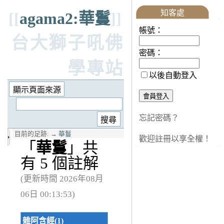
知客處
[[
agama2:華鬘
]]
帳號：
台大獅子吼佛
密碼：
學專站
以後自動登入
忘記密碼？
目前的足跡:
→
華鬘
歡迎註冊以享全權！
「
華鬘
」共
有 5 個註解
(更新時間 2026年08月
06日 00:13:53)
雜阿含經(1)