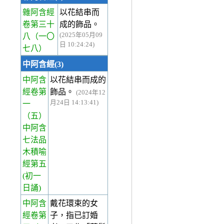
雜阿含經
以花結串而
卷第三十
成的飾品。
(2025年05月09
八
（一〇
日 10:24:24)
七八）
中阿含經(3)
中阿含
以花結串而成的
經卷第
飾品。
(2024年12
月24日 14:13:41)
一
（五）
中阿含
七法品
木積喻
經第五
(初一
日誦)
中阿含
戴花環束的女
經卷第
子，指已訂婚