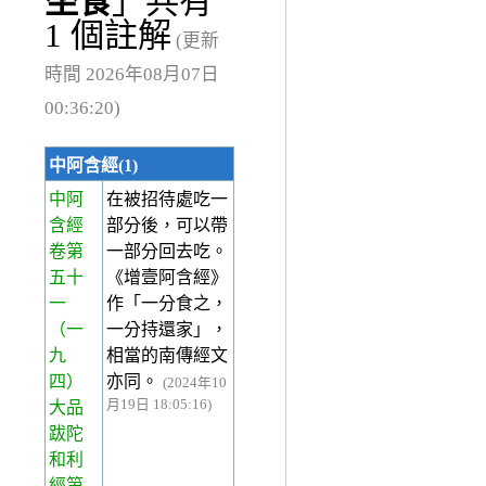
坐食
」共有
1 個註解
(更新
時間 2026年08月07日
00:36:20)
中阿含經(1)
中阿
在被招待處吃一
含經
部分後，可以帶
卷第
一部分回去吃。
五十
《增壹阿含經》
一
作「一分食之，
（一
一分持還家」，
九
相當的南傳經文
四）
亦同。
(2024年10
月19日 18:05:16)
大品
跋陀
和利
經第