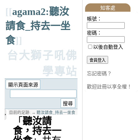
知客處
[[
agama2:聽汝
帳號：
請食_持去一坐
密碼：
食
]]
以後自動登入
台大獅子吼佛
學專站
忘記密碼？
歡迎註冊以享全權！
目前的足跡:
→
聽汝請食_持去一坐食
「
聽汝請
食，持去一