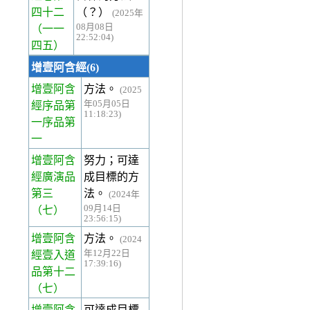
四十二
（？）
(2025年
08月08日
（一一
22:52:04)
四五）
增壹阿含經(6)
增壹阿含
方法。
(2025
年05月05日
經序品第
11:18:23)
一
序品第
一
增壹阿含
努力；可達
經廣演品
成目標的方
第三
法。
(2024年
09月14日
（七）
23:56:15)
增壹阿含
方法。
(2024
年12月22日
經壹入道
17:39:16)
品第十二
（七）
增壹阿含
可達成目標