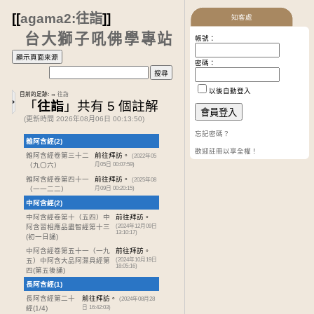
[[
agama2:往詣
]]
知客處
台大獅子吼佛學專站
帳號：
密碼：
以後自動登入
目前的足跡:
→
往詣
「
往詣
」共有 5 個註解
(更新時間 2026年08月06日 00:13:50)
忘記密碼？
雜阿含經(2)
歡迎註冊以享全權！
雜阿含經卷第三十二
前往拜訪。
(2022年05
（九〇六）
月05日 00:07:59)
雜阿含經卷第四十一
前往拜訪。
(2025年08
（一一二二）
月09日 00:20:15)
中阿含經(2)
中阿含經卷第十
（五四）中
前往拜訪。
阿含習相應品盡智經第十三
(2024年12月09日
13:10:17)
(初一日誦)
中阿含經卷第五十一
（一九
前往拜訪。
五）中阿含大品阿濕具經第
(2024年10月19日
18:05:16)
四(第五後誦)
長阿含經(1)
長阿含經第二十
前往拜訪。
(2024年08月28
經
(1/4)
日 16:42:03)