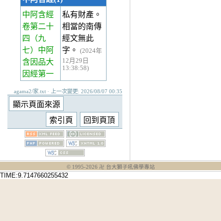
中阿含經
私有財產。
卷第二十
相當的南傳
四
（九
經文無此
七）中阿
字。
(2024年
12月29日
含因品大
13:38:58)
因經第一
agama2/家.txt · 上一次變更: 2026/08/07 00:35
© 1995-
2026
卍 台大獅子吼佛學專站
TIME:9.7147660255432