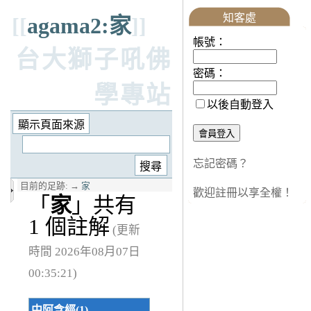
知客處
[[
agama2:家
]]
帳號：
台大獅子吼佛
密碼：
學專站
以後自動登入
忘記密碼？
目前的足跡:
→
家
歡迎註冊以享全權！
「
家
」共有
1 個註解
(更新
時間 2026年08月07日
00:35:21)
中阿含經(1)