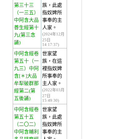
第三十三
族，此處
（一三五）
指奴婢所
中阿含大品
事奉的主
善生經第十
人家。
(2024年12月
九(第三念
25日
誦)
14:17:37)
中阿含經卷
世家望
第五十
（一
族，在這
九三）中阿
裡指奴婢
含[＊]大品
所事奉的
牟犁破群那
主人家。
(2022年03月
經第二(第
27日
五後誦)
15:49:30)
中阿含經卷
世家望
第五十五
族，此處
（二〇二）
指奴婢所
中阿含晡利
事奉的主