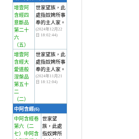
增壹阿
世家望族，此
含經四
處指奴婢所事
意斷品
奉的主人家。
(2024年12月22
第二十
日 18:02:44)
六
（五）
增壹阿
世家望族，此
含經大
處指奴婢所事
愛道般
奉的主人家。
(2024年11月21
涅槃品
日 18:12:04)
第五十
二
（二）
中阿含經(6)
中阿含經卷
世家望
第六
（二
族，此處
七）中阿含
指奴婢所