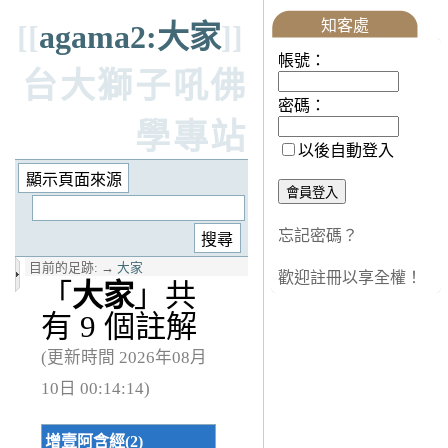
知客處
[[
agama2:大家
]]
帳號：
台大獅子吼佛
密碼：
學專站
以後自動登入
忘記密碼？
目前的足跡:
→
大家
歡迎註冊以享全權！
「
大家
」共
有 9 個註解
(更新時間 2026年08月
10日 00:14:14)
增壹阿含經(2)