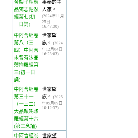
舍梨子相應
事奉的主
品梵志陀然
人家。
(2024年11月
經第七(初
25日
一日誦)
16:47:30)
中阿含經卷
世家望
第八
（三
族。
(2024
年12月04日
四）中阿含
16:23:03)
未曾有法品
薄拘羅經第
三(初一日
誦)
中阿含經卷
世家望
第三十一
族。
(2025
年05月09日
（一三二）
10:12:37)
大品賴吒惒
羅經第十六
(第三念誦)
中阿含經卷
世家望