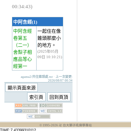
00:34:43)
中阿含經(1)
中阿含經
一起住在像
卷第五
錐頭那麼小
（二一）
的地方。
(2025年05月
舍梨子相
09日 10:10:21)
應品等心
經第一
agama2/共住錐頭處.txt · 上一次變更:
2026/08/07 00:34
© 1995-
2026
卍 台大獅子吼佛學專站
TIME:7.43399310112