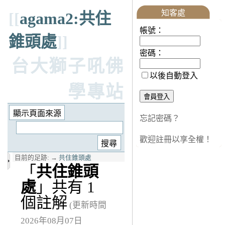
知客處
[[
agama2:共住
帳號：
錐頭處
]]
密碼：
台大獅子吼佛
以後自動登入
學專站
忘記密碼？
歡迎註冊以享全權！
目前的足跡:
→
共住錐頭處
「
共住錐頭
處
」共有 1
個註解
(更新時間
2026年08月07日