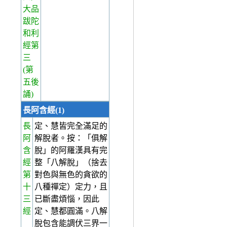
大品
跋陀
和利
經第
三
(第
五後
誦)
長阿含經(1)
長
定、慧皆完全滿足的
阿
解脫者。按：「俱解
含
脫」的阿羅漢具有完
經
整「八解脫」（捨去
第
對色與無色的貪欲的
十
八種禪定）定力，且
三
已斷盡煩惱，因此
經
定、慧都圓滿。八解
脫包含能調伏三界一