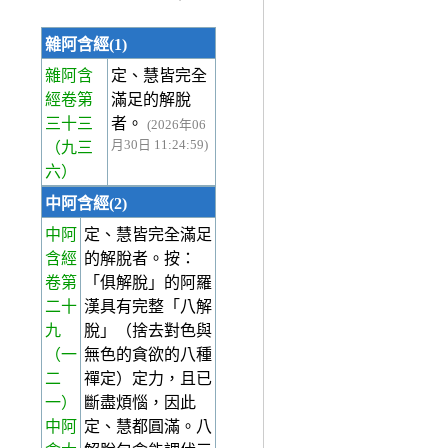
雜阿含經(1)
雜阿含
定、慧皆完全
經卷第
滿足的解脫
三十三
者。
(2026年06
月30日 11:24:59)
（九三
六）
中阿含經(2)
中阿
定、慧皆完全滿足
含經
的解脫者。按：
卷第
「俱解脫」的阿羅
二十
漢具有完整「八解
九
脫」（捨去對色與
（一
無色的貪欲的八種
二
禪定）定力，且已
一）
斷盡煩惱，因此
中阿
定、慧都圓滿。八