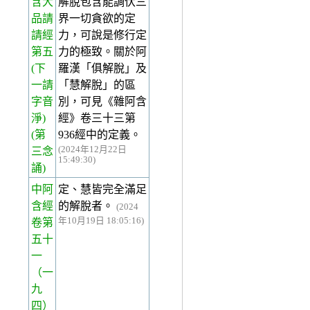
含大
解脫包含能調伏三
品請
界一切貪欲的定
請經
力，可說是修行定
第五
力的極致。關於阿
(下
羅漢「俱解脫」及
一請
「慧解脫」的區
字音
別，可見《雜阿含
淨)
經》卷三十三第
(第
936經中的定義。
(2024年12月22日
三念
15:49:30)
誦)
中阿
定、慧皆完全滿足
含經
的解脫者。
(2024
年10月19日 18:05:16)
卷第
五十
一
（一
九
四）