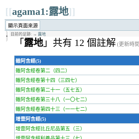
[[
agama1:露地
]]
目前的足跡:
→
露地
「
露地
」共有 12 個註解
(更新時間 2
雜阿含經(5)
雜阿含經卷第二
（四二）
雜阿含經卷第十四
（三四七）
雜阿含經卷第二十一
（五七五）
雜阿含經卷第三十八
（一〇七二）
雜阿含經卷第四十三
（一一七二）
增壹阿含經(5)
增壹阿含經比丘尼品第五
（三）
增壹阿含經利養品第十三
（七）