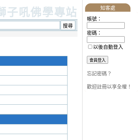
知客處
獅子吼佛學專站
帳號：
密碼：
以後自動登入
忘記密碼？
歡迎註冊以享全權！