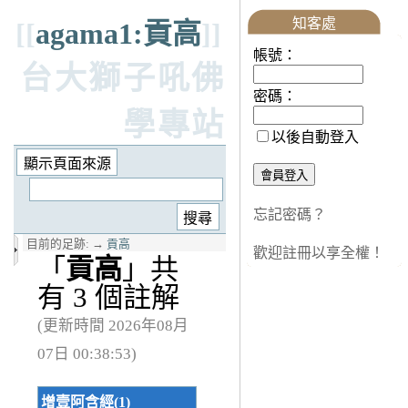
知客處
[[
agama1:貢高
]]
帳號：
台大獅子吼佛
密碼：
學專站
以後自動登入
忘記密碼？
目前的足跡:
→
貢高
歡迎註冊以享全權！
「
貢高
」共
有 3 個註解
(更新時間 2026年08月
07日 00:38:53)
增壹阿含經(1)