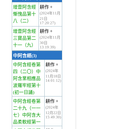
增壹阿含經
耕作。
(2024年11月
慚愧品第十
21日
八
（二）
17:20:27)
增壹阿含經
耕作。
(2024年11月
三寶品第二
30日
十一
（九）
13:19:39)
中阿含經(3)
中阿含經卷第
耕作。
(2024年
四
（二〇）中
11月18日
阿含業相應品
14:01:12)
波羅牢經第十
(初一日誦)
中阿含經卷第
耕作。
(2024年
二十九
（一一
12月22日
七）中阿含大
15:49:30)
品柔軟經第一