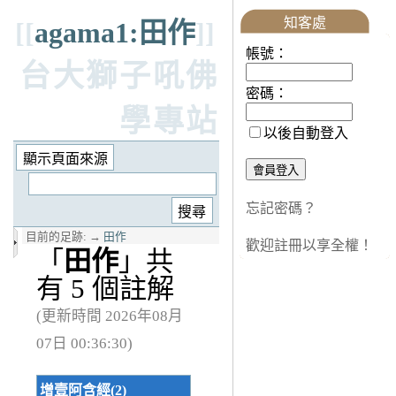
知客處
[[
agama1:田作
]]
帳號：
台大獅子吼佛
密碼：
學專站
以後自動登入
忘記密碼？
目前的足跡:
→
田作
歡迎註冊以享全權！
「
田作
」共
有 5 個註解
(更新時間 2026年08月
07日 00:36:30)
增壹阿含經(2)