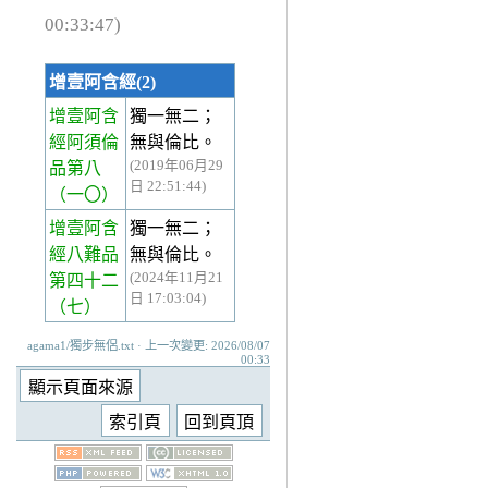
00:33:47)
增壹阿含經(2)
增壹阿含
獨一無二；
經阿須倫
無與倫比。
(2019年06月29
品第八
日 22:51:44)
（一〇）
增壹阿含
獨一無二；
經八難品
無與倫比。
(2024年11月21
第四十二
日 17:03:04)
（七）
agama1/獨步無侶.txt · 上一次變更: 2026/08/07
00:33