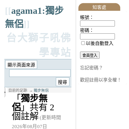
知客處
[[
agama1:獨步
帳號：
無侶
]]
密碼：
台大獅子吼佛
以後自動登入
學專站
忘記密碼？
歡迎註冊以享全權！
目前的足跡:
→
獨步無侶
「
獨步無
侶
」共有 2
個註解
(更新時間
2026年08月07日