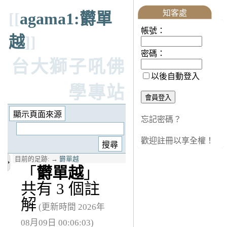
知客處
[[
agama1:欝單
帳號：
越
]]
密碼：
台大獅子吼佛
以後自動登入
學專站
忘記密碼？
歡迎註冊以享全權！
目前的足跡:
→
欝單越
「
欝單越
」
共有 3 個註
解
(更新時間 2026年
08月09日 00:06:03)