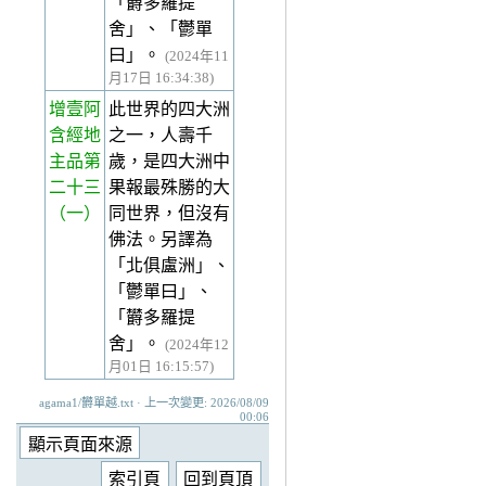
「欝多羅提
舍」、「鬱單
曰」。
(2024年11
月17日 16:34:38)
增壹阿
此世界的四大洲
含經地
之一，人壽千
主品第
歲，是四大洲中
二十三
果報最殊勝的大
（一）
同世界，但沒有
佛法。另譯為
「北俱盧洲」、
「鬱單曰」、
「欝多羅提
舍」。
(2024年12
月01日 16:15:57)
agama1/欝單越.txt · 上一次變更: 2026/08/09
00:06