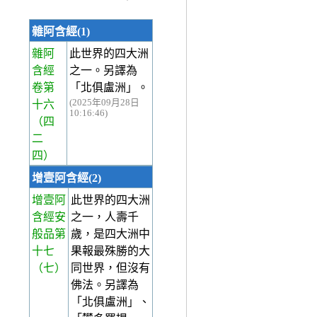
雜阿含經(1)
雜阿
此世界的四大洲
含經
之一。另譯為
卷第
「北俱盧洲」。
(2025年09月28日
十六
10:16:46)
（四
二
四）
增壹阿含經(2)
增壹阿
此世界的四大洲
含經安
之一，人壽千
般品第
歲，是四大洲中
十七
果報最殊勝的大
（七）
同世界，但沒有
佛法。另譯為
「北俱盧洲」、