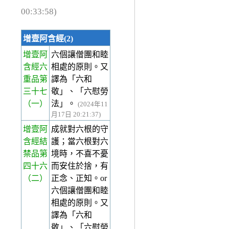
00:33:58)
增壹阿含經(2)
增壹阿
六個讓僧團和睦
含經六
相處的原則。又
重品第
譯為「六和
三十七
敬」、「六慰勞
（一）
法」。
(2024年11
月17日 20:21:37)
增壹阿
成就對六根的守
含經結
護；當六根對六
禁品第
境時，不喜不憂
四十六
而安住於捨，有
（二）
正念、正知。or
六個讓僧團和睦
相處的原則。又
譯為「六和
敬」、「六慰勞