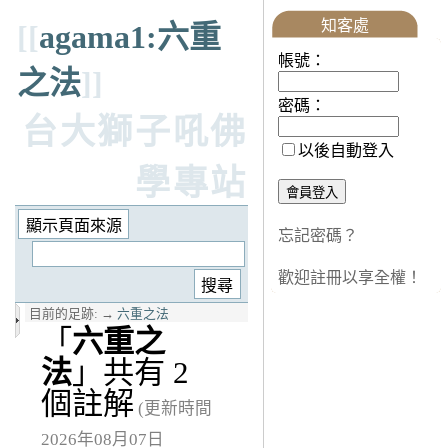
知客處
[[
agama1:六重
帳號：
之法
]]
密碼：
台大獅子吼佛
以後自動登入
學專站
忘記密碼？
歡迎註冊以享全權！
目前的足跡:
→
六重之法
「
六重之
法
」共有 2
個註解
(更新時間
2026年08月07日