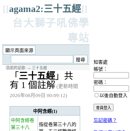
[[
agama2:三十五經
]]
台大獅子吼佛學
專站
知客處
目前的足跡:
→
三十五經
帳號：
「
三十五經
」共
密碼：
有 1 個註解
(更新時間
2026年08月09日 00:09:12)
以後自動登入
中阿含經(1)
中阿含經卷
忘記密碼？
指從卷第三十八的
第三十八