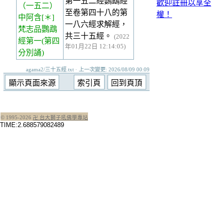
第一五二經鸚鵡經
歡迎註冊以享全
（一五二）
至卷第四十八的第
權！
中阿含[＊]
一八六經求解經，
梵志品鸚鵡
共三十五經。
(2022
經第一(第四
年01月22日 12:14:05)
分別誦)
agama2/三十五經.txt · 上一次變更: 2026/08/09 00:09
© 1995-
2026
卍 台大獅子吼佛學專站
TIME:2.688579082489