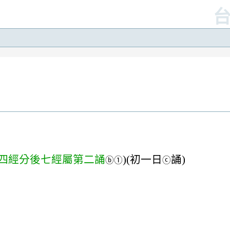
四經分後七經屬第二誦
)(初一日
誦)
ⓑ
①
ⓒ