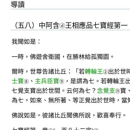
導讀
（五八）中阿含
王相應品七寶經第一
ⓓ
我聞如是：
一時，佛遊舍衛國，在勝林給孤獨園。
爾時，世尊告諸比丘：「若
轉輪王
出於世
②
士寶
、
主兵臣寶
，是謂為七。若轉輪王
⑧
⑨
七覺支寶出於世間。云何為七？
念覺支
寶
⑪
為七。如來、無所著、等正覺出於世時，當
佛說如是。彼諸比丘聞佛所說，歡喜奉行。