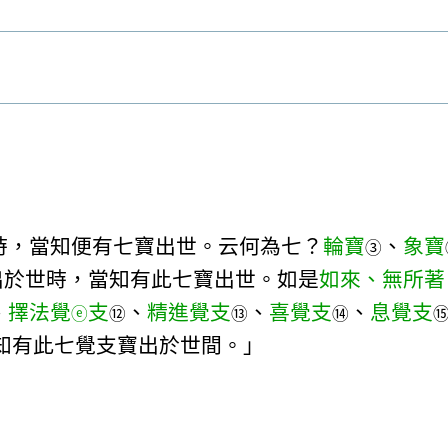
時，當知便有七寶出世。云何為七？
輪寶
、
象寶
③
出於世時，當知有此七寶出世。如是
如來、無所著
、
擇法覺
支
、
精進覺支
、
喜覺支
、
息覺支
ⓔ
⑫
⑬
⑭
知有此七覺支寶出於世間。」