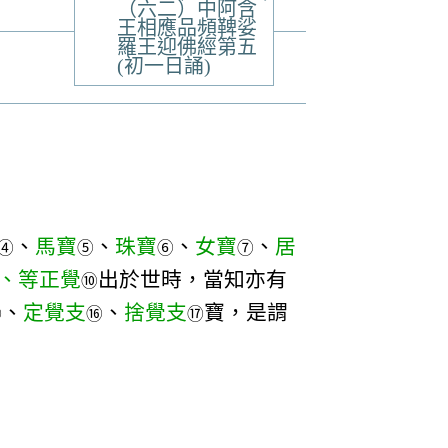
（六二）中阿含
王相應品頻鞞娑
羅王迎佛經第五
(初一日誦)
、
馬寶
、
珠寶
、
女寶
、
居
④
⑤
⑥
⑦
、等正覺
出於世時，當知亦有
⑩
、
定覺支
、
捨覺支
寶，是謂
⑮
⑯
⑰