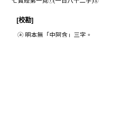
七寶經第一竟
(一百八十二字)
ⓕ
ⓖ
[校勘]
ⓐ
明本無「中阿含」三字。
ⓑ
「有七經王相應品本有十四經分後七經
ⓒ
「一日」，大正藏原為「二日」，今依
ⓓ
明本無「中阿含」三字。
ⓔ
宋、元、明三本無「覺」字。
ⓕ
明本無「七寶經第一竟」六字。
ⓖ
宋、元、明三本無「一百八十二字」六