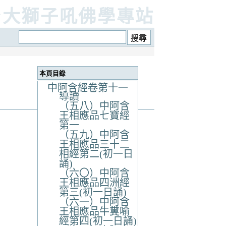
台大獅子吼佛學專站
本頁目錄
中阿含經卷第十一
導讀
（五八）中阿含
王相應品七寶經
第一
（五九）中阿含
王相應品三十二
相經第二(初一日
誦)
（六〇）中阿含
王相應品四洲經
第三(初一日誦)
（六一）中阿含
王相應品牛糞喻
經第四(初一日誦)