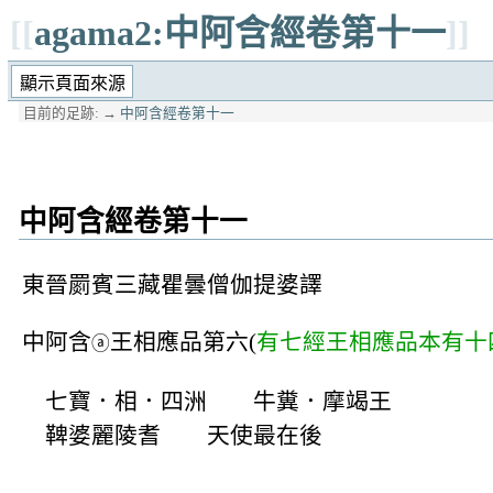
[[
agama2:中阿含經卷第十一
]]
目前的足跡:
→
中阿含經卷第十一
中阿含經卷第十一
東晉罽賓三藏瞿曇僧伽提婆譯
中阿含
王相應品第六(
有七經王相應品本有十
ⓐ
七寶．相．四洲 牛糞．摩竭王
鞞婆麗陵耆 天使最在後