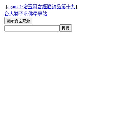
[[
agama1:增壹阿含經勸請品第十九
]]
台大獅子吼佛學專站