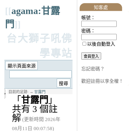
知客處
[[
agama:甘露
帳號：
門
]]
密碼：
台大獅子吼佛
以後自動登入
學專站
忘記密碼？
歡迎註冊以享全權！
目前的足跡:
→
甘露門
「
甘露門
」
共有 3 個註
解
(更新時間 2026年
08月11日 00:07:58)