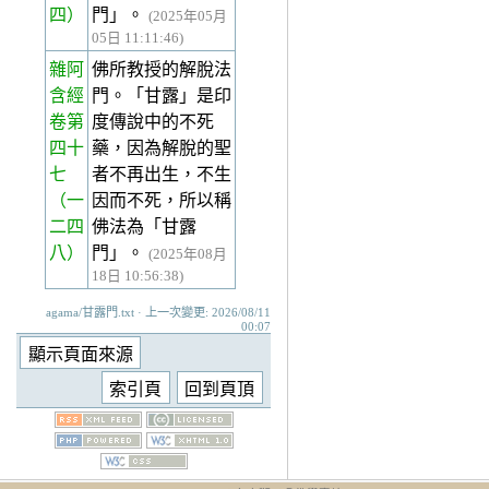
四）
門」。
(2025年05月
05日 11:11:46)
雜阿
佛所教授的解脫法
含經
門。「甘露」是印
卷第
度傳說中的不死
四十
藥，因為解脫的聖
七
者不再出生，不生
（一
因而不死，所以稱
二四
佛法為「甘露
八）
門」。
(2025年08月
18日 10:56:38)
agama/甘露門.txt · 上一次變更: 2026/08/11
00:07