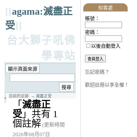
知客處
[[
agama:滅盡正
帳號：
受
]]
密碼：
台大獅子吼佛
以後自動登入
學專站
忘記密碼？
歡迎註冊以享全權！
目前的足跡:
→
滅盡正受
「
滅盡正
受
」共有 1
個註解
(更新時間
2026年08月07日