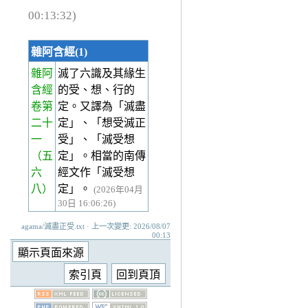
00:13:32)
雜阿含經(1)
雜阿
滅了六識及其緣生
含經
的受、想、行的
卷第
定。又譯為「滅盡
二十
定」、「想受滅正
一
受」、「滅受想
（五
定」。相當的南傳
六
經文作「滅受想
八）
定」。
(2026年04月
30日 16:06:26)
agama/滅盡正受.txt · 上一次變更: 2026/08/07
00:13