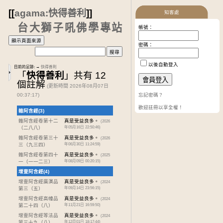
[[
agama:快得善利
]]
知客處
台大獅子吼佛學專站
帳號：
密碼：
以後自動登入
目前的足跡:
→
快得善利
「
快得善利
」共有 12
個註解
(更新時間 2026年08月07日
00:37:17)
忘記密碼？
歡迎註冊以享全權！
雜阿含經(3)
雜阿含經卷第十二
真是受益良多。
(2026
（二八八）
年05月16日 22:50:46)
雜阿含經卷第三十
真是受益良多。
(2026
三
（九三四）
年06月30日 11:24:59)
雜阿含經卷第四十
真是受益良多。
(2025
一
（一一二三）
年08月09日 00:20:15)
增壹阿含經(4)
增壹阿含經廣演品
真是受益良多。
(2024
第三
（五）
年09月14日 23:56:15)
增壹阿含經高幢品
真是受益良多。
(2024
第二十四
（八）
年11月21日 16:59:50)
增壹阿含經等法品
真是受益良多。
(2024
第三十九
（八）
年12月01日 18:17:44)