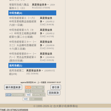
增壹阿含經八難品
真是受益良多。
(2024
第四十二
（三）
年11月21日 17:03:04)
中阿含經(4)
中阿含經卷第三
（一六）
真是受益良
中阿含業相應品伽藍經第
多。
(2024年12
六(初一日誦)
月28日 20:49:38)
中阿含經卷第十六
（七
真是受益良
一）中阿含王相應品蜱肆
多。
(2024年12
經第七(第二小土城誦)
月25日 14:17:00)
中阿含經卷第三十一
（一
真是受益良
三二）大品賴吒惒羅經第
多。
(2024年09
十六(第三念誦)
月14日 23:54:51)
中阿含經卷第四十一
（一
真是受益良
六一）梵志品梵摩經第十
多。
(2024年09
(第四分別誦)
月14日 23:55:29)
長阿含經(1)
長阿含經第二
真是受益良多。
(2026年07月
經
(2/9)
23日 23:09:06)
agama/快得善利.txt · 上一次變更: 2026/08/07 00:37
© 1995-
2026
卍 台大獅子吼佛學專站
TIME:29.978621959686