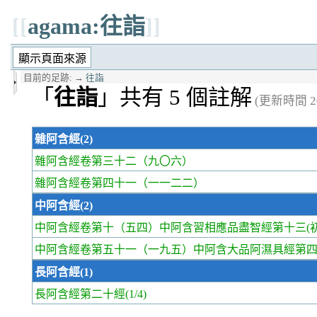
[[
agama:往詣
]]
目前的足跡:
→
往詣
「
往詣
」共有 5 個註解
(更新時間 20
雜阿含經(2)
雜阿含經卷第三十二
（九〇六）
雜阿含經卷第四十一
（一一二二）
中阿含經(2)
中阿含經卷第十
（五四）中阿含習相應品盡智經第十三(初
中阿含經卷第五十一
（一九五）中阿含大品阿濕具經第四(
長阿含經(1)
長阿含經第二十經
(1/4)