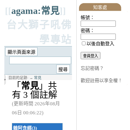
知客處
[[
agama:常見
]]
帳號：
台大獅子吼佛
密碼：
學專站
以後自動登入
忘記密碼？
目前的足跡:
→
常見
歡迎註冊以享全權！
「
常見
」共
有 3 個註解
(更新時間 2026年08月
06日 00:06:22)
雜阿含經(3)