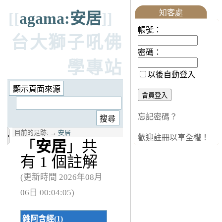
知客處
[[
agama:安居
]]
帳號：
台大獅子吼佛
密碼：
學專站
以後自動登入
忘記密碼？
目前的足跡:
→
安居
歡迎註冊以享全權！
「
安居
」共
有 1 個註解
(更新時間 2026年08月
06日 00:04:05)
雜阿含經(1)