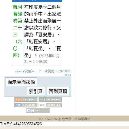
雜阿
在印度夏季三個月
含經
的雨季中，出家眾
卷第
禁止外出而聚居一
二十
處以致力修行。又
三
譯為「夏安居」、
（六
「結夏安居」、
〇
「結夏坐」、「夏
四）
坐」。
(2025年01月
31日 14:40:50)
agama/安居.txt · 上一次變更: 2026/08/06
00:04
© 1995-
2026
卍 台大獅子吼佛學專站
TIME:0.41422605514526