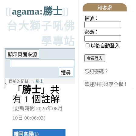
知客處
[[
agama:勝士
]]
帳號：
台大獅子吼佛
密碼：
學專站
以後自動登入
忘記密碼？
目前的足跡:
→
勝士
歡迎註冊以享全權！
「
勝士
」共
有 1 個註解
(更新時間 2026年08月
10日 00:06:03)
雜阿含經(1)