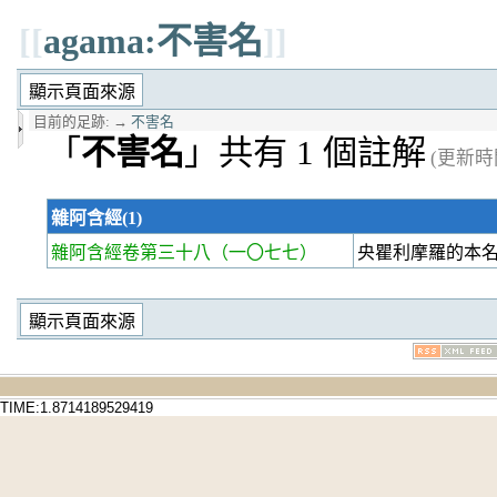
[[
agama:不害名
]]
目前的足跡:
→
不害名
「
不害名
」共有 1 個註解
(更新時間 
雜阿含經(1)
雜阿含經卷第三十八
（一〇七七）
央瞿利摩羅的本名為
TIME:1.8714189529419