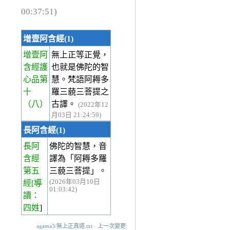
00:37:51)
增壹阿含經(1)
增壹阿
無上正等正覺，
含經護
也就是佛陀的智
心品第
慧。梵語阿耨多
十
羅三藐三菩提之
（八）
古譯。
(2022年12
月03日 21:24:59)
長阿含經(1)
長阿
佛陀的智慧，音
含經
譯為「阿耨多羅
第五
三藐三菩提」。
(2026年03月10日
經
[導
01:03:42)
讀：
四姓
]
agama3/無上正真道.txt · 上一次變更: