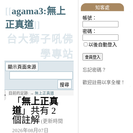
知客處
[[
agama3:無上
帳號：
正真道
]]
密碼：
台大獅子吼佛
以後自動登入
學專站
忘記密碼？
歡迎註冊以享全權！
目前的足跡:
→
無上正真道
「
無上正真
道
」共有 2
個註解
(更新時間
2026年08月07日