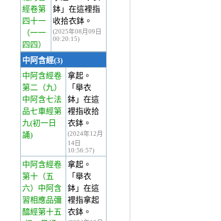
經卷第
鉢」在這裡指
四十一
收拾衣鉢。
(2025年08月09日
（一一
00:20:15)
四四）
中阿含經(3)
中阿含經卷
拿起。
第二
（九）
「舉衣
中阿含七法
鉢」在這
品七車經第
裡指收拾
九(初一日
衣鉢。
(2024年12月
誦)
14日
10:56:57)
中阿含經卷
拿起。
第十
（五
「舉衣
六）中阿含
鉢」在這
習相應品彌
裡指拿起
醯經第十五
衣鉢。