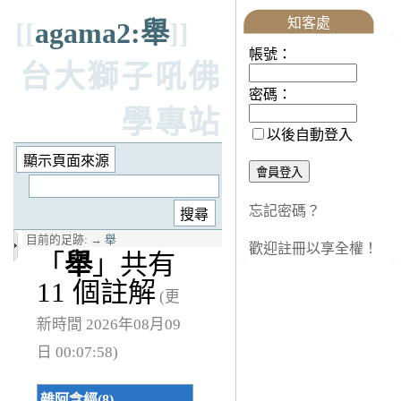
知客處
[[
agama2:舉
]]
帳號：
台大獅子吼佛
密碼：
學專站
以後自動登入
忘記密碼？
目前的足跡:
→
舉
歡迎註冊以享全權！
「
舉
」共有
11 個註解
(更
新時間 2026年08月09
日 00:07:58)
雜阿含經(8)