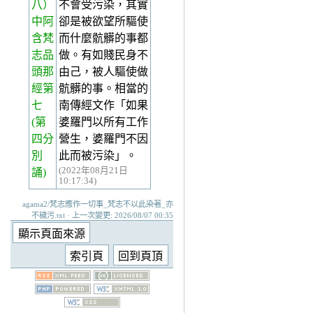
八）
不會受污染，其實
中阿
卻是被欲望所驅使
含梵
而什麼骯髒的事都
志品
做。有如賤民身不
頭那
由己，被人驅使做
經第
骯髒的事。相當的
七
南傳經文作「如果
(第
婆羅門以所有工作
四分
營生，婆羅門不因
別
此而被污染」。
(2022年08月21日
誦)
10:17:34)
agama2/梵志應作一切事_梵志不以此染著_亦
不穢污.txt · 上一次變更: 2026/08/07 00:35